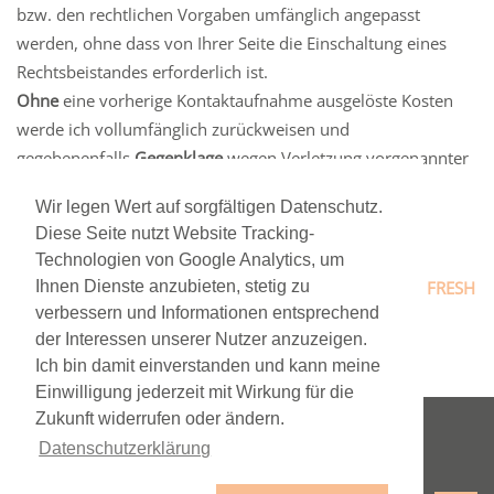
bzw. den rechtlichen Vorgaben umfänglich angepasst
werden, ohne dass von Ihrer Seite die Einschaltung eines
Rechtsbeistandes erforderlich ist.
Ohne
eine vorherige Kontaktaufnahme ausgelöste Kosten
werde ich vollumfänglich zurückweisen und
gegebenenfalls
Gegenklage
wegen Verletzung vorgenannter
Bestimmungen einreichen.
Wir legen Wert auf sorgfältigen Datenschutz.
Diese Seite nutzt Website Tracking-
Technologien von Google Analytics, um
Corporate Design
&
Webdesign
made with ♥ by
TEAM FRESH
Ihnen Dienste anzubieten, stetig zu
verbessern und Informationen entsprechend
Marketing Consulting & Creation Wiesbaden
der Interessen unserer Nutzer anzuzeigen.
Ich bin damit einverstanden und kann meine
Einwilligung jederzeit mit Wirkung für die
Zukunft widerrufen oder ändern.
Datenschutzerklärung
Impressum
Datenschutz
Kontakt